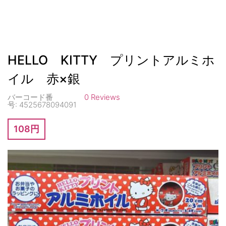
HELLO KITTY プリントアルミホ
イル 赤×銀
バーコード番
0 Reviews
号:
4525678094091
108円