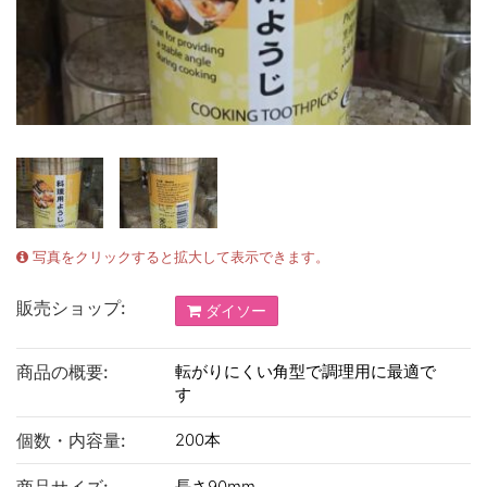
写真をクリックすると拡大して表示できます。
販売ショップ:
ダイソー
商品の概要:
転がりにくい角型で調理用に最適で
す
個数・内容量:
200本
長さ90mm