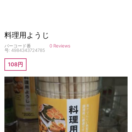
料理用ようじ
バーコード番
0 Reviews
号:
4984343724785
108円