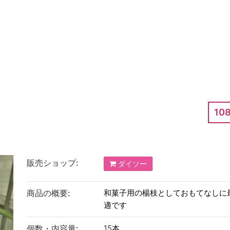
10
販売ショップ:
ダイソー
商品の概要:
和菓子用の楊枝としておもてなしに
適です
個数・内容量:
15本